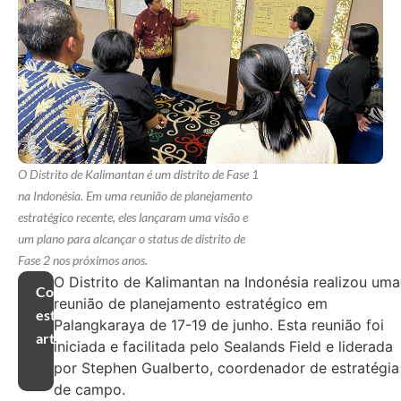
O Distrito de Kalimantan é um distrito de Fase 1
na Indonésia. Em uma reunião de planejamento
estratégico recente, eles lançaram uma visão e
um plano para alcançar o status de distrito de
Fase 2 nos próximos anos.
O Distrito de Kalimantan na Indonésia realizou uma
Compartilhar
reunião de planejamento estratégico em
este
Palangkaraya de 17-19 de junho. Esta reunião foi
artigo
iniciada e facilitada pelo Sealands Field e liderada
por Stephen Gualberto, coordenador de estratégia
de campo.