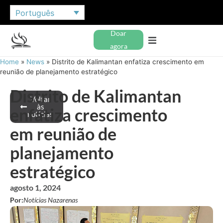
Português
Doar
agora
Home
»
News
»
Distrito de Kalimantan enfatiza crescimento em
reunião de planejamento estratégico
Distrito de Kalimantan
Voltar
às
enfatiza crescimento
notícias
em reunião de
planejamento
estratégico
agosto 1, 2024
Por:
Notícias Nazarenas