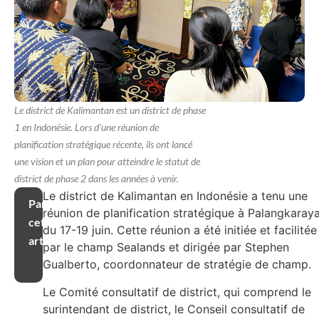
Le district de Kalimantan est un district de phase
1 en Indonésie. Lors d'une réunion de
planification stratégique récente, ils ont lancé
une vision et un plan pour atteindre le statut de
district de phase 2 dans les années à venir.
Le district de Kalimantan en Indonésie a tenu une
Partager
réunion de planification stratégique à Palangkaray
cet
du 17-19 juin. Cette réunion a été initiée et facilitée
article
par le champ Sealands et dirigée par Stephen
Gualberto, coordonnateur de stratégie de champ.
Le Comité consultatif de district, qui comprend le
surintendant de district, le Conseil consultatif de