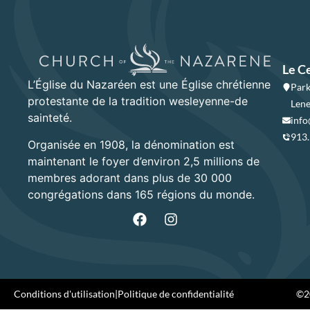
Le C
L’Église du Nazaréen est une Église chrétienne
Park
protestante de la tradition wesleyenne-de
Lene
sainteté.
info
913
Organisée en 1908, la dénomination est
maintenant le foyer d’environ 2,5 millions de
membres adorant dans plus de 30 000
congrégations dans 165 régions du monde.
Conditions d'utilisation
|
Politique de confidentialité
©20