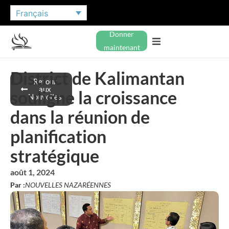
Français
Donner
maintenant
District de Kalimantan
Retour
aux
souligne la croissance
Nouvelles
dans la réunion de
planification
stratégique
août 1, 2024
Par :
NOUVELLES NAZARÉENNES