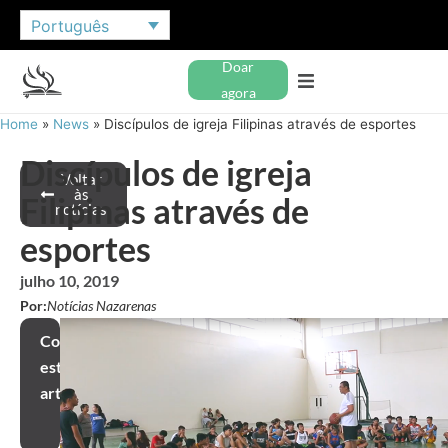
Português
Doar
agora
Home
»
News
»
Discípulos de igreja Filipinas através de esportes
Discípulos de igreja
Voltar
às
Filipinas através de
notícias
esportes
julho 10, 2019
Por:
Notícias Nazarenas
Compartilhar
este
artigo