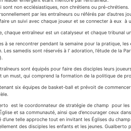
Un leader émergent étant mentoré par l’entraîneur.
ui sont non ecclésiastiques, non chrétiens ou pré-chrétiens.
sonnellement par les entraîneurs ou référés par d’autres jou
 faire un suivi avec chaque joueur et se connecter à eux à 
e, chaque entraîneur est un catalyseur et chaque tribunal un
 à se rencontrer pendant la semaine pour la pratique, les e
n. Les samedis sont réservés à l’ adoration, l’étude de la Paro
).
ntraîneurs sont équipés pour faire des disciples leurs joueu
 un must, qui comprend la formation de la politique de prot
tenant six équipes de basket-ball et prévoit de commencer
èle.
rto est le coordonnateur de stratégie de champ pour les Phi
glise et sa communauté, ainsi que d’encourager ceux dans 
té d’une telle approche tout en invitant les Églises du cham
nellement des disciples les enfants et les jeunes. Gualberto