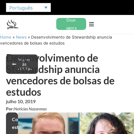
Português
Doar
agora
Home
»
News
»
Desenvolvimento de Stewardship anuncia
vencedores de bolsas de estudos
Desenvolvimento de
Voltar
às
Stewardship anuncia
notícias
vencedores de bolsas de
estudos
julho 10, 2019
Por:
Notícias Nazarenas
Compartilhar
este