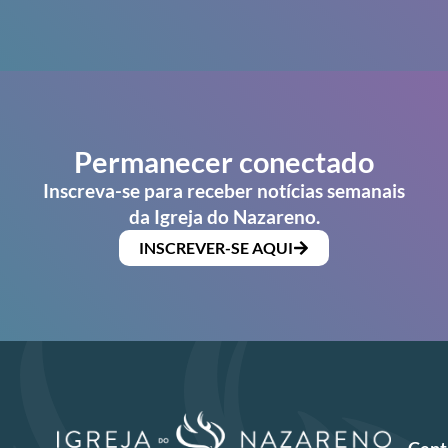
Permanecer conectado
Inscreva-se para receber notícias semanais
da Igreja do Nazareno.
INSCREVER-SE AQUI
Cent