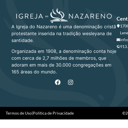
Cent
1700
A Igreja do Nazareno é uma denominação cristã
Lene
protestante inserida na tradição wesleyana de
info
santidade.
913
Organizada em 1908, a denominação conta hoje
com cerca de 2,7 milhões de membros, que
adoram em mais de 30.000 congregações em
165 áreas do mundo.
Termos de Uso
|
Política de Privacidade
©20