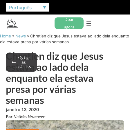
Português
Doar
agora
Home
»
News
»
Chretien diz que Jesus estava ao lado dela enquanto
ela estava presa por várias semanas
Chretien diz que Jesus
Voltar
às
estava ao lado dela
notícias
enquanto ela estava
presa por várias
semanas
janeiro 13, 2020
Por:
Notícias Nazarenas