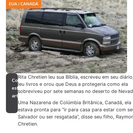
EUA / CANADÁ
Rita Chretien leu sua Bíblia, escreveu em seu diário
Compartilhar
leu livros e orou que Deus a protegeria como ela
este
sobreviveu por sete semanas no deserto de Nevad
artigo
Uma Nazarena de Colúmbia Britânica, Canadá, ela
estava pronta para “ir para casa para estar com se
Salvador ou ser resgatada”, disse seu filho, Raymo
Chretien.