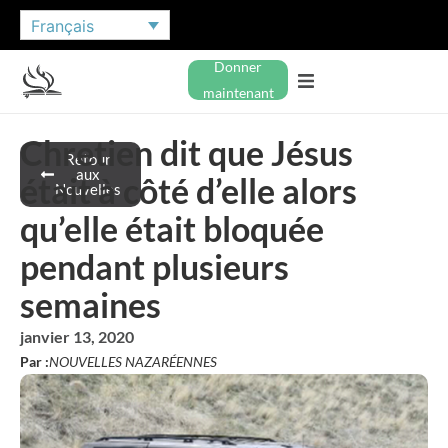
Français
Donner
maintenant
Chretien dit que Jésus
Retour
aux
était à côté d’elle alors
Nouvelles
qu’elle était bloquée
pendant plusieurs
semaines
janvier 13, 2020
Par :
NOUVELLES NAZARÉENNES