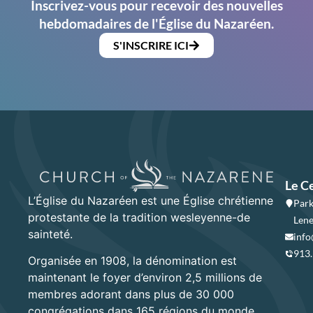
Inscrivez-vous pour recevoir des nouvelles
hebdomadaires de l'Église du Nazaréen.
S'INSCRIRE ICI
Le C
L’Église du Nazaréen est une Église chrétienne
Park
protestante de la tradition wesleyenne-de
Lene
sainteté.
info
913
Organisée en 1908, la dénomination est
maintenant le foyer d’environ 2,5 millions de
membres adorant dans plus de 30 000
congrégations dans 165 régions du monde.