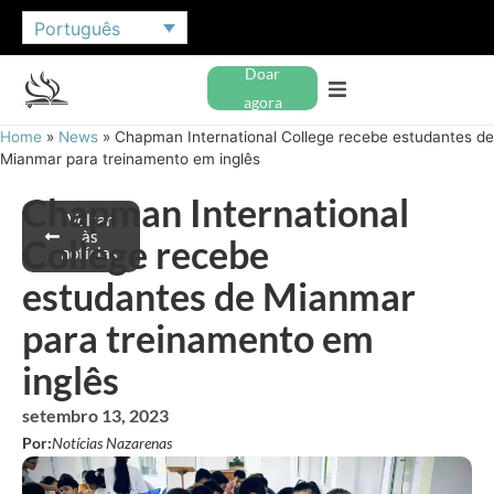
Português
Doar
agora
Home
»
News
»
Chapman International College recebe estudantes de
Mianmar para treinamento em inglês
Chapman International
Voltar
às
College recebe
notícias
estudantes de Mianmar
para treinamento em
inglês
setembro 13, 2023
Por:
Notícias Nazarenas