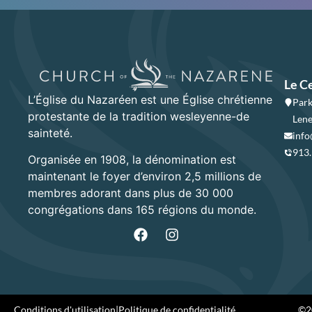
Le C
L’Église du Nazaréen est une Église chrétienne
Park
protestante de la tradition wesleyenne-de
Lene
sainteté.
info
913
Organisée en 1908, la dénomination est
maintenant le foyer d’environ 2,5 millions de
membres adorant dans plus de 30 000
congrégations dans 165 régions du monde.
Conditions d'utilisation
|
Politique de confidentialité
©20