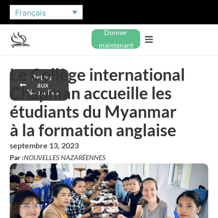
Français
Donner
maintenant
Le Collège international
Retour
aux
Chapman accueille les
Nouvelles
étudiants du Myanmar
à la formation anglaise
septembre 13, 2023
Par :
NOUVELLES NAZARÉENNES