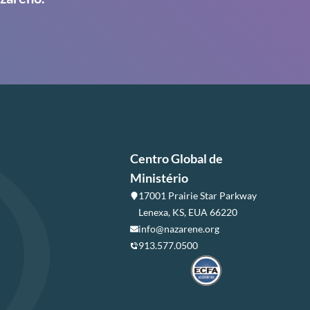
Centro Global de
Ministério
17001 Prairie Star Parkway
Lenexa, KS, EUA 66220
info@nazarene.org
913.577.0500