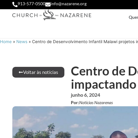
913-577-0500
info@nazarene.org
Que
Home
»
News
»
Centro de Desenvolvimento Infantil Malawi projeto
Centro de D
Voltar às notícias
impactando
junho 6, 2024
Por:
Notícias Nazarenas