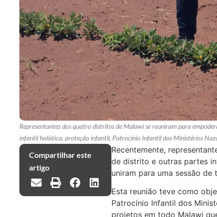
Representantes dos quatro distritos de Malawi se reuniram para empodera
infantil holística, proteção infantil, Patrocínio Infantil dos Ministérios 
Recentemente, representante
Compartilhar este
de distrito e outras partes 
artigo
uniram para uma sessão de t
Esta reunião teve como objet
Patrocínio Infantil dos Mini
projetos em todo Malawi qu