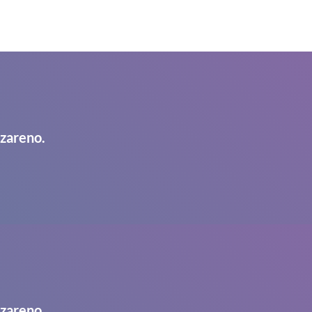
azareno.
azareno.