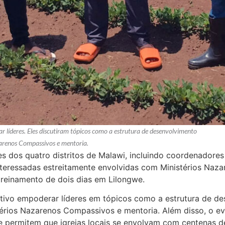
r líderes. Eles discutiram tópicos como a estrutura de desenvolvimento
Nazarenos Compassivos e mentoria.
s dos quatro distritos de Malawi, incluindo coordenadores 
interessadas estreitamente envolvidas com Ministérios Naz
reinamento de dois dias em Lilongwe.
ivo empoderar líderes em tópicos como a estrutura de desen
stérios Nazarenos Compassivos e mentoria. Além disso, o even
e permitem que igrejas locais se envolvam com centenas d