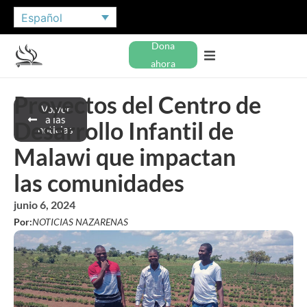
Español
Dona
ahora
Proyectos del Centro de
Volver
a las
Desarrollo Infantil de
noticias
Malawi que impactan
las comunidades
junio 6, 2024
Por:
NOTICIAS NAZARENAS