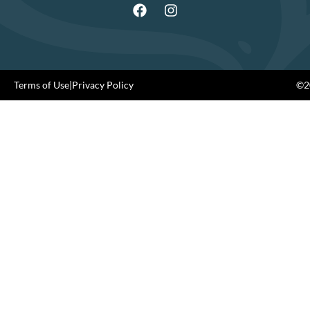
Terms of Use
|
Privacy Policy
©20