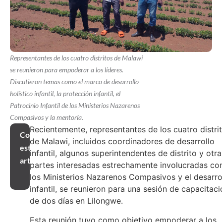
Representantes de los cuatro distritos de Malawi
se reunieron para empoderar a los líderes.
Discutieron temas como el marco de desarrollo
holístico infantil, la protección infantil, el
Patrocinio Infantil de los Ministerios Nazarenos
Compasivos y la mentoría.
Recientemente, representantes de los cuatro distri
Compartir
de Malawi, incluidos coordinadores de desarrollo
este
infantil, algunos superintendentes de distrito y otra
artículo
partes interesadas estrechamente involucradas co
los Ministerios Nazarenos Compasivos y el desarro
infantil, se reunieron para una sesión de capacitac
de dos días en Lilongwe.
Esta reunión tuvo como objetivo empoderar a los