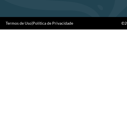
Termos de Uso
|
Política de Privacidade
©20