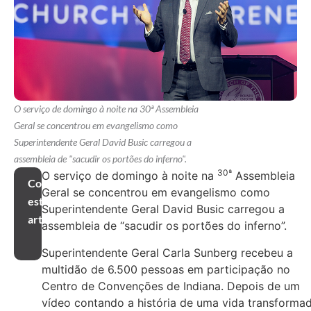
O serviço de domingo à noite na 30ª Assembleia
Geral se concentrou em evangelismo como
Superintendente Geral David Busic carregou a
assembleia de "sacudir os portões do inferno".
30ª
O serviço de domingo à noite na
Assembleia
Compartilhar
Geral se concentrou em evangelismo como
este
Superintendente Geral David Busic carregou a
artigo
assembleia de “sacudir os portões do inferno”.
Superintendente Geral Carla Sunberg recebeu a
multidão de 6.500 pessoas em participação no
Centro de Convenções de Indiana. Depois de um
vídeo contando a história de uma vida transforma