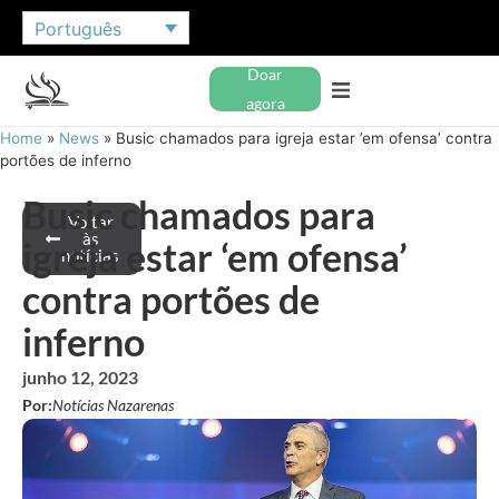
Português
Doar
agora
Home
»
News
»
Busic chamados para igreja estar ’em ofensa’ contra
portões de inferno
Busic chamados para
Voltar
às
igreja estar ‘em ofensa’
notícias
contra portões de
inferno
junho 12, 2023
Por:
Notícias Nazarenas