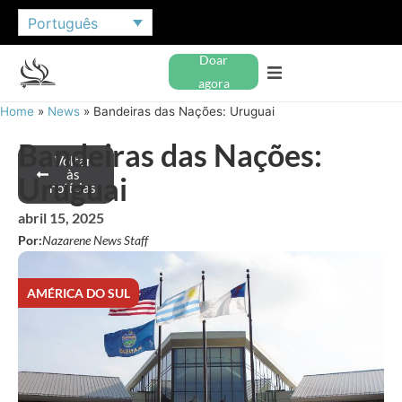
Português
Doar
agora
Home
»
News
»
Bandeiras das Nações: Uruguai
Bandeiras das Nações:
Voltar
às
Uruguai
notícias
abril 15, 2025
Por:
Nazarene News Staff
AMÉRICA DO SUL