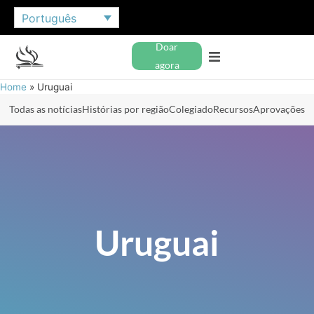
Português
Doar
agora
Home
»
Uruguai
Todas as notícias
Histórias por região
Colegiado
Recursos
Aprovações
Uruguai