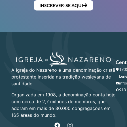
INSCREVER-SE AQUI
Cent
1700
A Igreja do Nazareno é uma denominação cristã
Lene
protestante inserida na tradição wesleyana de
info
santidade.
913
Organizada em 1908, a denominação conta hoje
com cerca de 2,7 milhões de membros, que
adoram em mais de 30.000 congregações em
165 áreas do mundo.