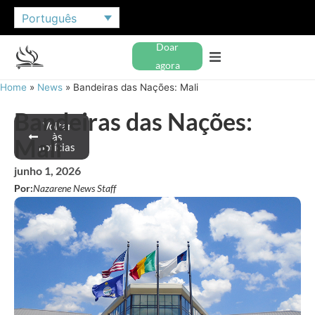
Português
Doar
agora
Home
»
News
»
Bandeiras das Nações: Mali
Bandeiras das Nações:
Voltar
às
Mali
notícias
junho 1, 2026
Por:
Nazarene News Staff