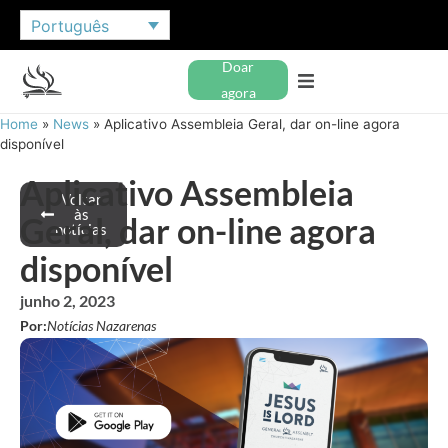
Português
Doar
agora
Home
»
News
»
Aplicativo Assembleia Geral, dar on-line agora
disponível
Aplicativo Assembleia
Voltar
às
Geral, dar on-line agora
notícias
disponível
junho 2, 2023
Por:
Notícias Nazarenas