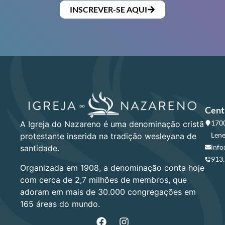
INSCREVER-SE AQUI
Cent
1700
A Igreja do Nazareno é uma denominação cristã
Lene
protestante inserida na tradição wesleyana de
info
santidade.
913
Organizada em 1908, a denominação conta hoje
com cerca de 2,7 milhões de membros, que
adoram em mais de 30.000 congregações em
165 áreas do mundo.