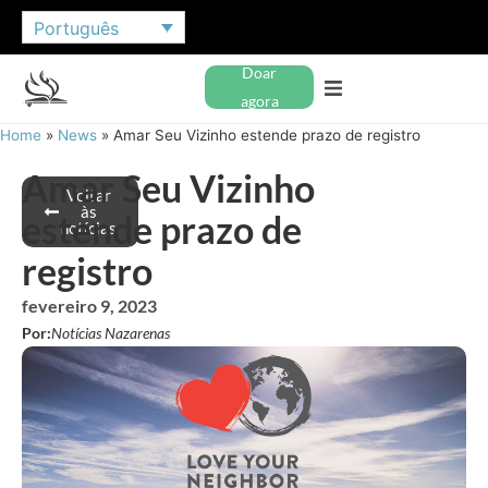
Português
Doar
agora
Home
»
News
»
Amar Seu Vizinho estende prazo de registro
Amar Seu Vizinho
Voltar
às
estende prazo de
notícias
registro
fevereiro 9, 2023
Por:
Notícias Nazarenas