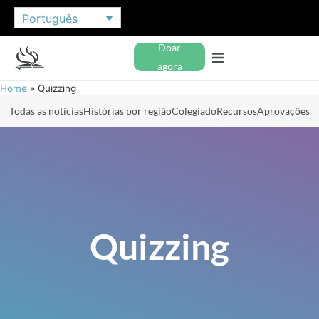
Português
Doar
agora
Home
»
Quizzing
Todas as notícias
Histórias por região
Colegiado
Recursos
Aprovações
Quizzing