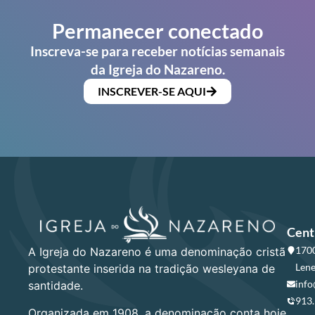
Permanecer conectado
Inscreva-se para receber notícias semanais
da Igreja do Nazareno.
INSCREVER-SE AQUI
Cent
1700
A Igreja do Nazareno é uma denominação cristã
Lene
protestante inserida na tradição wesleyana de
info
santidade.
913
Organizada em 1908, a denominação conta hoje