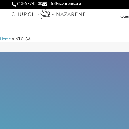
913-577-0500
info@nazarene.org
Que
Home
»
NTC-SA