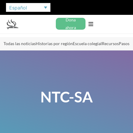
Español
Dona
ahora
Todas las noticias
Historias por región
Escuela colegial
Recursos
Pasos
NTC-SA