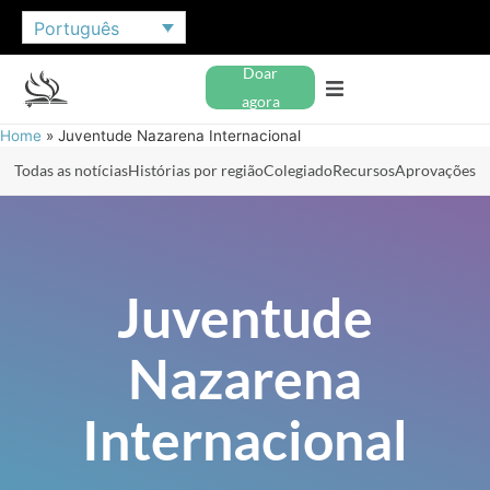
Português
Doar
agora
Home
»
Juventude Nazarena Internacional
Todas as notícias
Histórias por região
Colegiado
Recursos
Aprovações
Juventude
Nazarena
Internacional