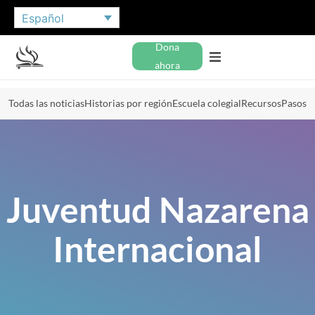
Español
Dona
ahora
Todas las noticias
Historias por región
Escuela colegial
Recursos
Pasos
Juventud Nazarena
Internacional