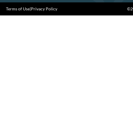
Terms of Use
|
Privacy Policy
©20