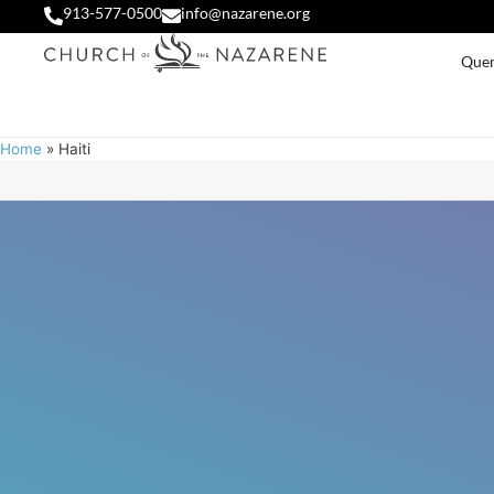
913-577-0500
info@nazarene.org
Que
Home
»
Haiti