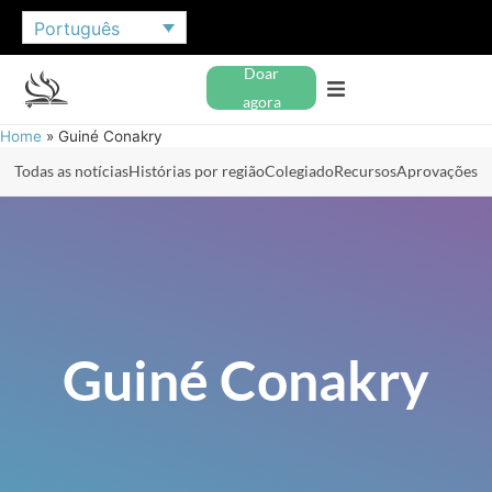
Português
Doar
agora
Home
»
Guiné Conakry
Todas as notícias
Histórias por região
Colegiado
Recursos
Aprovações
Guiné Conakry