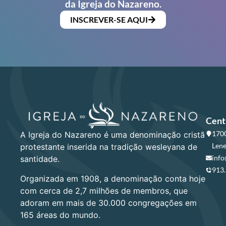
da Igreja do Nazareno.
INSCREVER-SE AQUI
Cent
1700
A Igreja do Nazareno é uma denominação cristã
Lene
protestante inserida na tradição wesleyana de
info
santidade.
913
Organizada em 1908, a denominação conta hoje
com cerca de 2,7 milhões de membros, que
adoram em mais de 30.000 congregações em
165 áreas do mundo.