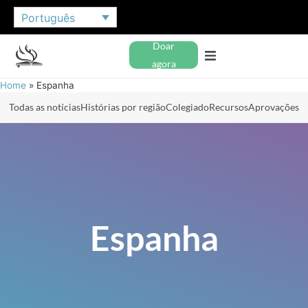
Português
Doar
agora
Home
»
Espanha
Todas as notícias
Histórias por região
Colegiado
Recursos
Aprovações
Espanha