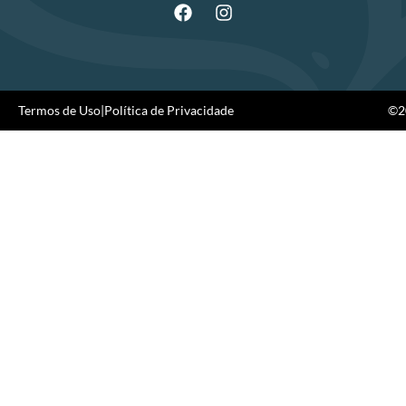
Termos de Uso
|
Política de Privacidade
©20