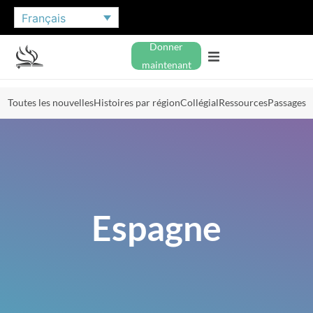
Français
Donner
maintenant
Toutes les nouvelles
Histoires par région
Collégial
Ressources
Passages
Espagne