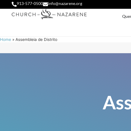
913-577-0500
info@nazarene.org
Que
Home
»
Assembleia de Distrito
Ass