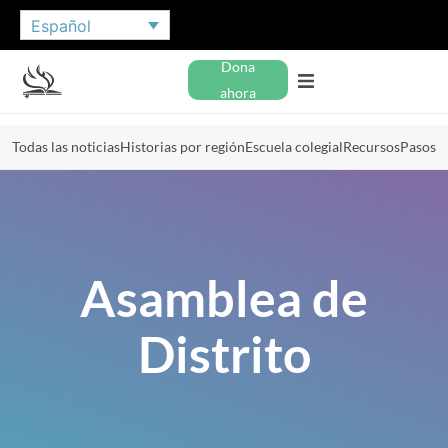
Español
Dona
ahora
Todas las noticias
Historias por región
Escuela colegial
Recursos
Pasos
Asamblea de
Distrito