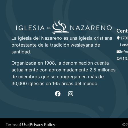
Cent
La Iglesia del Nazareno es una iglesia cristiana
1700
protestante de la tradición wesleyana de
Lene
santidad.
info
913
Organizada en 1908, la denominación cuenta
actualmente con aproximadamente 2.5 millones
de miembros que se congregan en más de
30,000 iglesias en 165 áreas del mundo.
Terms of Use
|
Privacy Policy
©20