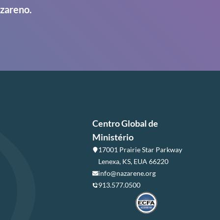
azareno.
Centro Global de
Ministério
17001 Prairie Star Parkway
Lenexa, KS, EUA 66220
info@nazarene.org
913.577.0500