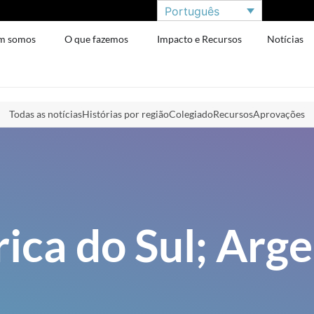
Português
m somos
O que fazemos
Impacto e Recursos
Notícias
Todas as notícias
Histórias por região
Colegiado
Recursos
Aprovações
ica do Sul; Arge