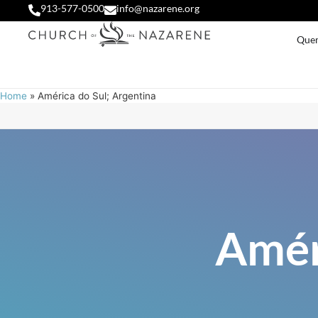
913-577-0500
info@nazarene.org
Que
Home
»
América do Sul; Argentina
Amér