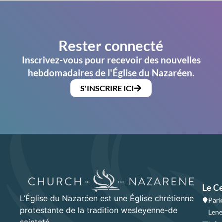
Rester connecté
Inscrivez-vous pour recevoir des nouvelles
hebdomadaires de l'Église du Nazaréen.
S'INSCRIRE ICI
Le C
L’Église du Nazaréen est une Église chrétienne
Park
protestante de la tradition wesleyenne-de
Lene
sainteté.