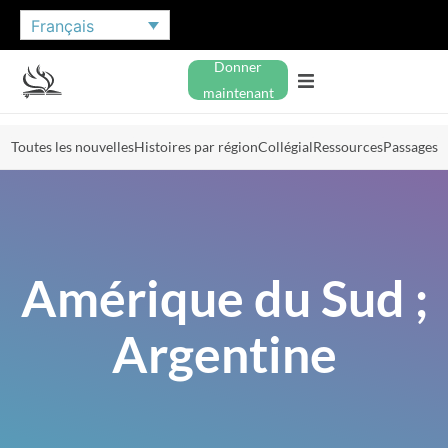
Français
Donner
maintenant
Toutes les nouvelles
Histoires par région
Collégial
Ressources
Passages
Amérique du Sud ;
Argentine