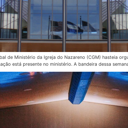
bal de Ministério da Igreja do Nazareno (CGM) hasteia or
ção está presente no ministério. A bandeira dessa seman