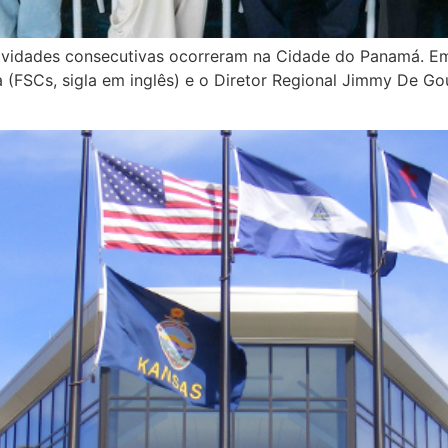
tividades consecutivas ocorreram na Cidade do Panamá. Em 
FSCs, sigla em inglês) e o Diretor Regional Jimmy De Gouv