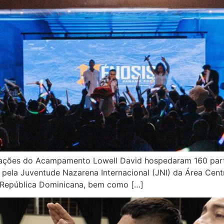
alações do Acampamento Lowell David hospedaram 160 partic
la Juventude Nazarena Internacional (JNI) da Área Centr
e República Dominicana, bem como […]