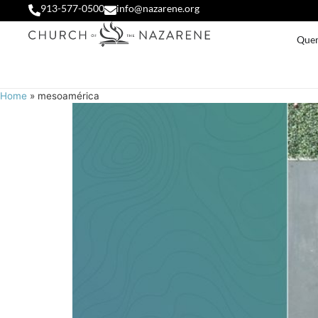
913-577-0500
info@nazarene.org
Que
Home
»
mesoamérica