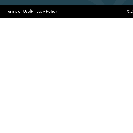
Terms of Use
|
Privacy Policy
©20