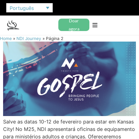
Português
Doar
agora
Home
»
NDI Journey
»
Página 2
Salve as datas 10-12 de fevereiro para estar em Kansas
City! No M25, NDI apresentará oficinas de equipamento
para ministérios adultos e crianças. Ofereceremos