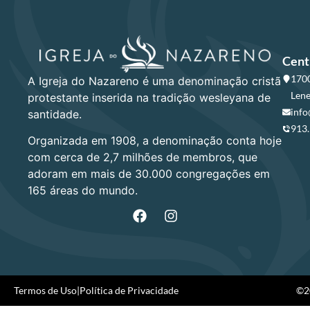
Cent
1700
A Igreja do Nazareno é uma denominação cristã
Lene
protestante inserida na tradição wesleyana de
info
santidade.
913
Organizada em 1908, a denominação conta hoje
com cerca de 2,7 milhões de membros, que
adoram em mais de 30.000 congregações em
165 áreas do mundo.
Termos de Uso
|
Política de Privacidade
©20