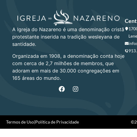
Cent
1700
A Igreja do Nazareno é uma denominação cristã
Lene
protestante inserida na tradição wesleyana de
info
santidade.
913
Organizada em 1908, a denominação conta hoje
com cerca de 2,7 milhões de membros, que
adoram em mais de 30.000 congregações em
165 áreas do mundo.
Termos de Uso
|
Política de Privacidade
©20