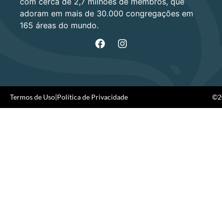
com cerca de 2,7 milhões de membros, que
adoram em mais de 30.000 congregações em
165 áreas do mundo.
Termos de Uso
|
Política de Privacidade
©20