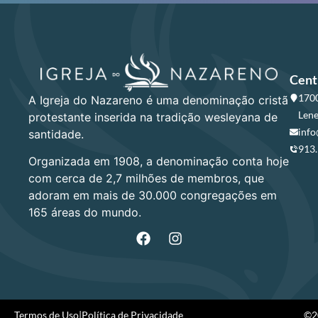
Cent
1700
A Igreja do Nazareno é uma denominação cristã
Lene
protestante inserida na tradição wesleyana de
info
santidade.
913
Organizada em 1908, a denominação conta hoje
com cerca de 2,7 milhões de membros, que
adoram em mais de 30.000 congregações em
165 áreas do mundo.
Termos de Uso
|
Política de Privacidade
©20