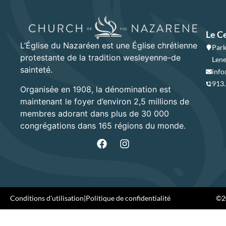
Le C
L’Église du Nazaréen est une Église chrétienne
Park
protestante de la tradition wesleyenne-de
Lene
sainteté.
info
913
Organisée en 1908, la dénomination est
maintenant le foyer d’environ 2,5 millions de
membres adorant dans plus de 30 000
congrégations dans 165 régions du monde.
Conditions d'utilisation
|
Politique de confidentialité
©20