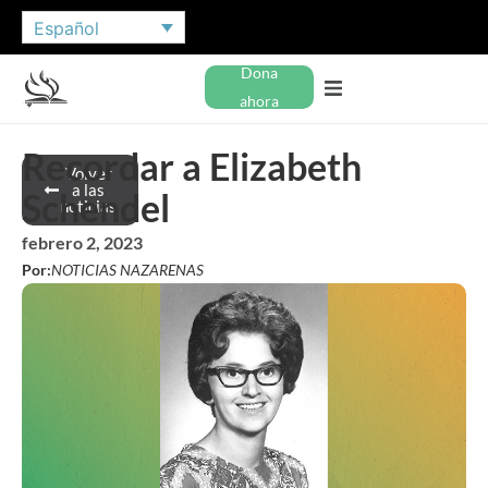
Español
Dona
ahora
Recordar a Elizabeth
Volver
a las
Schendel
noticias
febrero 2, 2023
Por:
NOTICIAS NAZARENAS