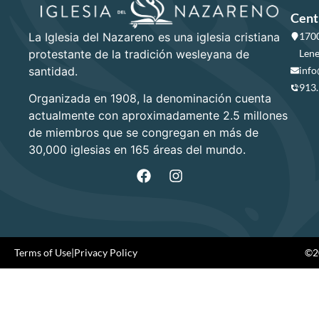
Cent
La Iglesia del Nazareno es una iglesia cristiana
1700
protestante de la tradición wesleyana de
Lene
santidad.
info
913
Organizada en 1908, la denominación cuenta
actualmente con aproximadamente 2.5 millones
de miembros que se congregan en más de
30,000 iglesias en 165 áreas del mundo.
Terms of Use
|
Privacy Policy
©20