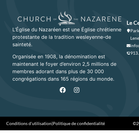
Le C
L’Église du Nazaréen est une Église chrétienne
Park
protestante de la tradition wesleyenne-de
Lene
sainteté.
info
913
Organisée en 1908, la dénomination est
maintenant le foyer d’environ 2,5 millions de
membres adorant dans plus de 30 000
congrégations dans 165 régions du monde.
Conditions d'utilisation
|
Politique de confidentialité
©20