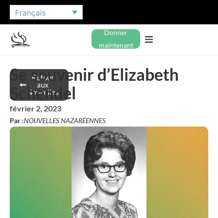
Français
Donner
maintenant
Se souvenir d’Elizabeth
Retour
aux
Schendel
Nouvelles
février 2, 2023
Par :
NOUVELLES NAZARÉENNES