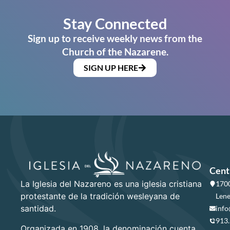
Stay Connected
Sign up to receive weekly news from the
Church of the Nazarene.
SIGN UP HERE
Cent
La Iglesia del Nazareno es una iglesia cristiana
1700
protestante de la tradición wesleyana de
Lene
santidad.
info
913
Organizada en 1908, la denominación cuenta