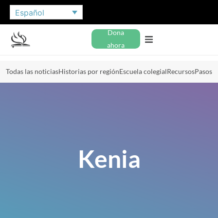
Español
Dona
ahora
Todas las noticias
Historias por región
Escuela colegial
Recursos
Pasos
Kenia