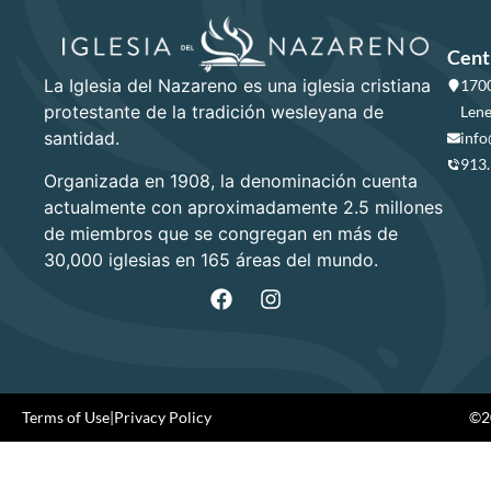
Cent
La Iglesia del Nazareno es una iglesia cristiana
1700
protestante de la tradición wesleyana de
Lene
santidad.
info
913
Organizada en 1908, la denominación cuenta
actualmente con aproximadamente 2.5 millones
de miembros que se congregan en más de
30,000 iglesias en 165 áreas del mundo.
Terms of Use
|
Privacy Policy
©20