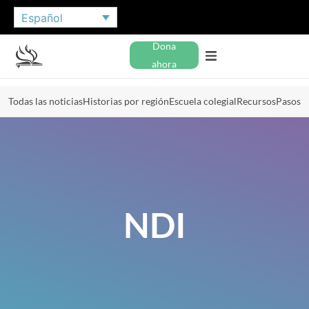
Español
Dona
ahora
Todas las noticias
Historias por región
Escuela colegial
Recursos
Pasos
NDI