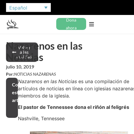
Español
Dona
ahora
Nazarenos en las
Volver
a las
Noticias
noticias
julio 10, 2019
Por:
NOTICIAS NAZARENAS
Nazarenos en las Noticias
es una compilación de
Compartir
artículos de noticias en línea con iglesias nazarena
este
miembros de la iglesia.
artículo
El pastor de Tennessee dona el riñón al feligrés
Nashville, Tennessee