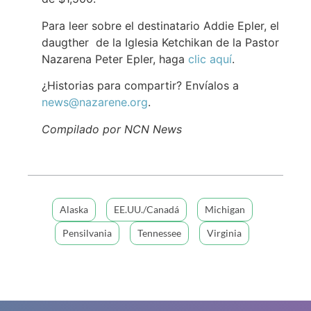
Para leer sobre el destinatario Addie Epler, el
daugther de la Iglesia Ketchikan de la Pastor
Nazarena Peter Epler, haga
clic aquí
.
¿Historias para compartir? Envíalos a
news@nazarene.org
.
Compilado por NCN News
Alaska
EE.UU./Canadá
Michigan
Pensilvania
Tennessee
Virginia