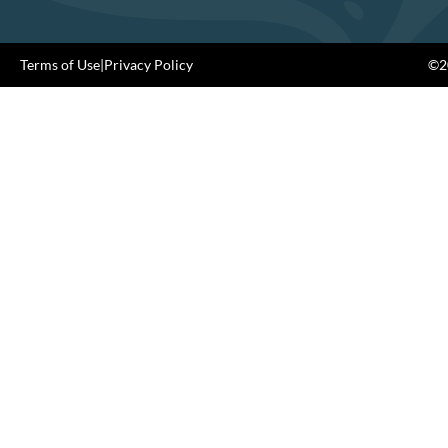
Terms of Use
|
Privacy Policy
©20