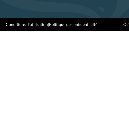
Conditions d'utilisation
|
Politique de confidentialité
©20