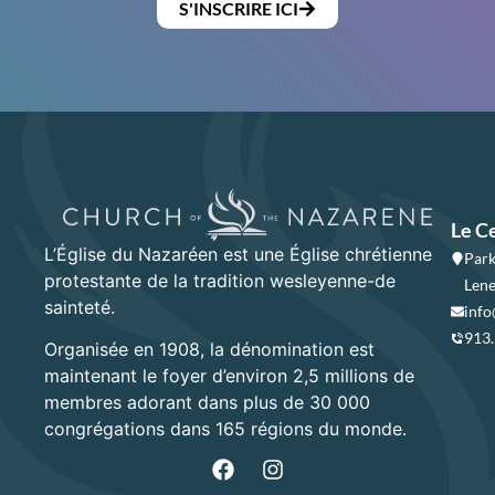
S'INSCRIRE ICI
Le C
L’Église du Nazaréen est une Église chrétienne
Park
protestante de la tradition wesleyenne-de
Lene
sainteté.
info
913
Organisée en 1908, la dénomination est
maintenant le foyer d’environ 2,5 millions de
membres adorant dans plus de 30 000
congrégations dans 165 régions du monde.