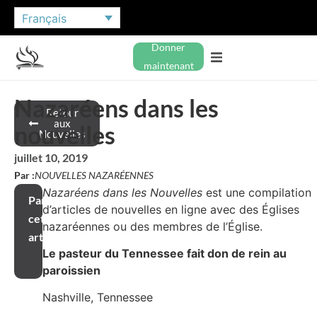
Français
Donner
maintenant
Nazaréens dans les
Retour
aux
nouvelles
Nouvelles
juillet 10, 2019
Par :
NOUVELLES NAZARÉENNES
Nazaréens dans les Nouvelles
est une compilation
Partager
d’articles de nouvelles en ligne avec des Églises
cet
nazaréennes ou des membres de l’Église.
article
Le pasteur du Tennessee fait don de rein au
paroissien
Nashville, Tennessee