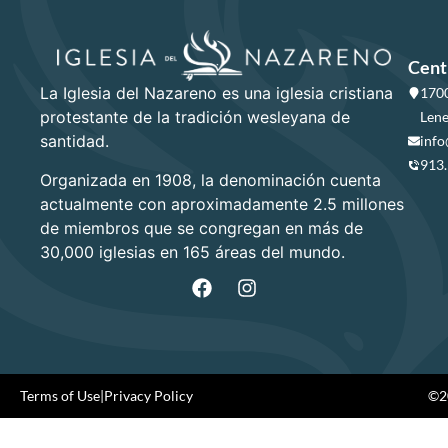
Cent
La Iglesia del Nazareno es una iglesia cristiana
1700
protestante de la tradición wesleyana de
Lene
santidad.
info
913
Organizada en 1908, la denominación cuenta
actualmente con aproximadamente 2.5 millones
de miembros que se congregan en más de
30,000 iglesias en 165 áreas del mundo.
Terms of Use
|
Privacy Policy
©20