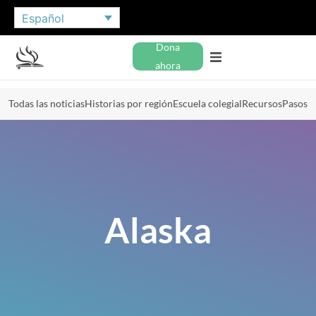
Español
Dona
ahora
Todas las noticias
Historias por región
Escuela colegial
Recursos
Pasos
Alaska