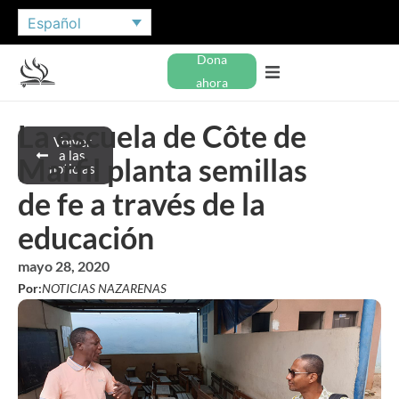
Español
Dona
ahora
La escuela de Côte de
Volver
a las
Marfil planta semillas
noticias
de fe a través de la
educación
mayo 28, 2020
Por:
NOTICIAS NAZARENAS