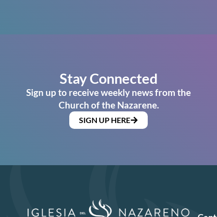
Stay Connected
Sign up to receive weekly news from the
Church of the Nazarene.
SIGN UP HERE
Cent