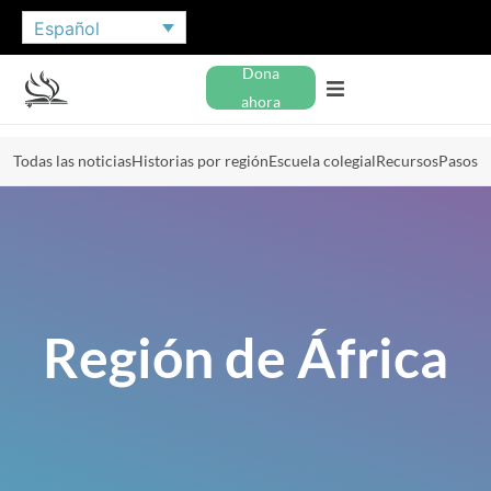
Español
Dona
ahora
Todas las noticias
Historias por región
Escuela colegial
Recursos
Pasos
Región de África