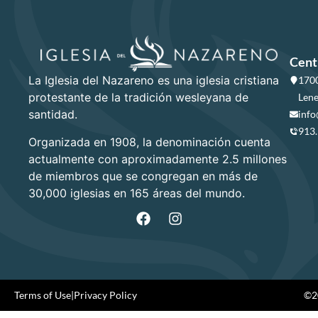
Cent
La Iglesia del Nazareno es una iglesia cristiana
1700
protestante de la tradición wesleyana de
Lene
santidad.
info
913
Organizada en 1908, la denominación cuenta
actualmente con aproximadamente 2.5 millones
de miembros que se congregan en más de
30,000 iglesias en 165 áreas del mundo.
Terms of Use
|
Privacy Policy
©20