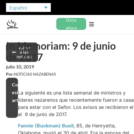
Español
Dona
ahora
In Memoriam: 9 de junio
Volver
a las
de 2017
noticias
julio 10, 2019
Por:
NOTICIAS NAZARENAS
Compartir
este
La siguiente es una lista semanal de ministros y
líderes nazarenos que recientemente fueron a casa
artículo
para estar con el Señor. Los avisos se recibieron el
al 9 de junio de 2017.
Fannie (Buckman) Buell
, 85, de Henryetta,
Oklahoma, murió el 30 de abril. Era la esposa del