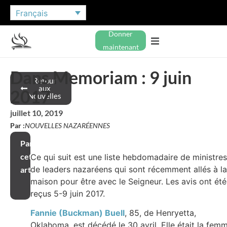
Français
Donner
maintenant
Dans Memoriam : 9 juin
Retour
aux
2017
Nouvelles
juillet 10, 2019
Par :
NOUVELLES NAZARÉENNES
Partager
cet
Ce qui suit est une liste hebdomadaire de ministres
de leaders nazaréens qui sont récemment allés à la
article
maison pour être avec le Seigneur. Les avis ont été
reçus 5-9 juin 2017.
Fannie (Buckman) Buell
, 85, de Henryetta,
Oklahoma, est décédé le 30 avril. Elle était la fem