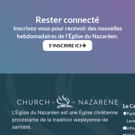
Rester connecté
Inscrivez-vous pour recevoir des nouvelles
hebdomadaires de l'Église du Nazaréen.
S'INSCRIRE ICI
Le C
L’Église du Nazaréen est une Église chrétienne
Park
protestante de la tradition wesleyenne-de
Lene
sainteté.
info