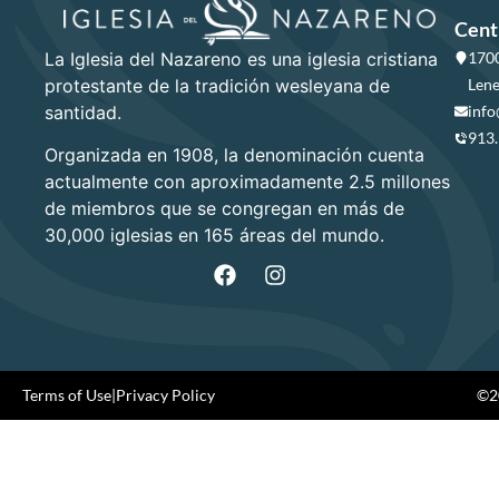
Cent
La Iglesia del Nazareno es una iglesia cristiana
1700
protestante de la tradición wesleyana de
Lene
santidad.
info
913
Organizada en 1908, la denominación cuenta
actualmente con aproximadamente 2.5 millones
de miembros que se congregan en más de
30,000 iglesias en 165 áreas del mundo.
Terms of Use
|
Privacy Policy
©20